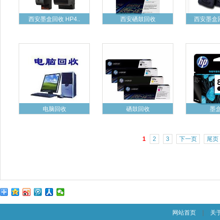
西安墨盒回收 HP4..
西安硒鼓回收
西安墨盒回
电脑回收
硒鼓回收
墨
1
2
3
下一页
尾页
网站首页
|
关